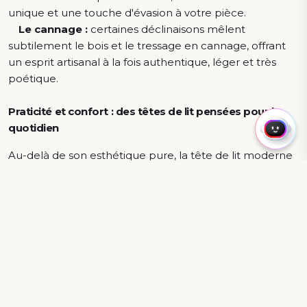
unique et une touche d'évasion à votre pièce.
Le cannage :
certaines déclinaisons mêlent
subtilement le bois et le tressage en cannage, offrant
un esprit artisanal à la fois authentique, léger et très
poétique.
Praticité et confort : des têtes de lit pensées pour le
quotidien
Au-delà de son esthétique pure, la tête de lit moderne
se transforme en un allié fonctionnel au service de vos
moments de détente.
Le confort de relaxation
Les modèles équipés d'un dosseret inclinable vous
invitent à de vrais moments de pause. Ils s'avèrent
parfaits pour lire un livre ou regarder votre série
préférée confortablement installé, sans avoir à
chercher la bonne position parmi les oreillers.